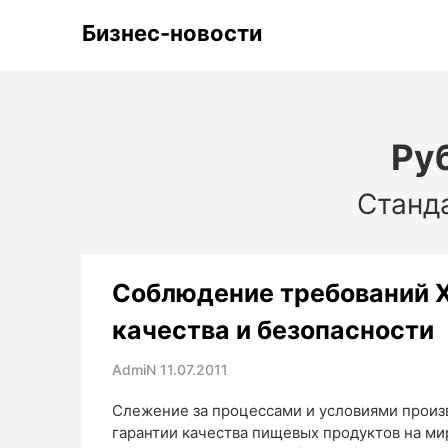
Skip
Бизнес-новости
to
content
Ру
Станд
Соблюдение требований Х
качества и безопасности
AdmiN
11.07.2011
Слежение за процессами и условиями произв
гарантии качества пищевых продуктов на м